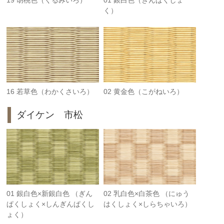
く）
16 若草色（わかくさいろ）
02 黄金色（こがねいろ）
ダイケン 市松
01 銀白色×新銀白色 （ぎん
02 乳白色×白茶色 （にゅう
ぱくしょく×しんぎんぱくし
はくしょく×しらちゃいろ）
ょく）