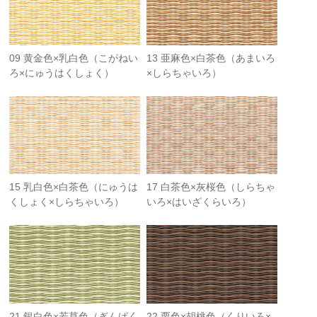
09 黄金色×乳白色（こがねい
13 亜麻色×白茶色（あまいろ
ろ×にゅうはくしょく）
×しらちゃいろ）
15 乳白色×白茶色（にゅうは
17 白茶色×灰桜色（しらちゃ
くしょく×しらちゃいろ）
いろ×はいざくらいろ）
21 銀白色×若草色（ぎんぱく
22 栗色×胡桃色（くりいろ×