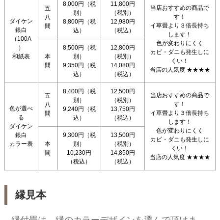
8,000円（税
11,800円
当店おすすめの商品で
五
別）
（税別）
す！
八
ダイケン
8,800円（税
12,980円
イ草畳より３倍長持ち
間
銀白
込）
（税込）
します！
（100A
色が変わりにくく
）
8,500円（税
12,800円
カビ・ダニも発生しに
和紙表
本
別）
（税別）
くい！
間
9,350円（税
14,080円
当店の人気度
★★★★
込）
（税込）
8,400円（税
12,500円
当店おすすめの商品で
五
別）
（税別）
す！
八
色が選べ
9,240円（税
13,750円
イ草畳より３倍長持ち
間
る
込）
（税込）
します！
ダイケン
色が変わりにくく
銀白
9,300円（税
13,500円
カビ・ダニも発生しに
カラー表
本
別）
（税別）
くい！
間
10,230円
14,850円
当店の人気度
★★★★
（税込）
（税込）
縁見本