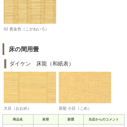
02 黄金色（こがねいろ）
床の間用畳
ダイケン 床龍（和紙表）
大目（おおめ）
床龍 小目（こめ）
商品名
表替
新畳
当店からのコメント