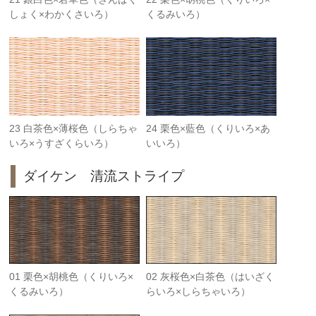
しょく×わかくさいろ）
くるみいろ）
23 白茶色×薄桜色（しらちゃ
24 栗色×藍色（くりいろ×あ
いろ×うすざくらいろ）
いいろ）
ダイケン 清流ストライプ
01 栗色×胡桃色（くりいろ×
02 灰桜色×白茶色（はいざく
くるみいろ）
らいろ×しらちゃいろ）