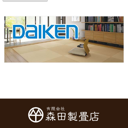
カ
イ
ブ