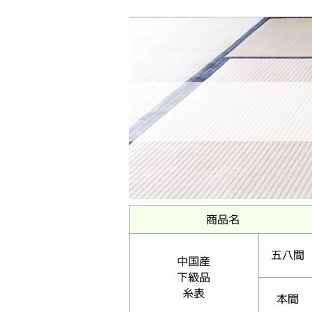
商品名
五八間
中国産
下級品
糸表
本間