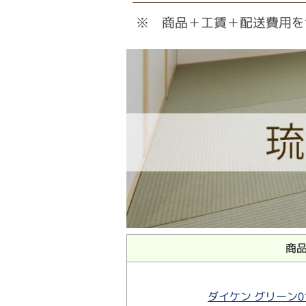
※ 商品＋工賃＋配送費用を
商
ダイケン グリーン0