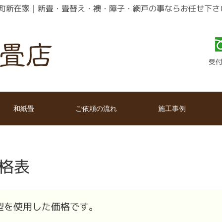
町新在家｜新畳・畳替え・襖・障子・網戸の事ならお任せ下さ
受付時
和紙畳
ご依頼の流れ
施工事例
格表
型を使用した価格です。