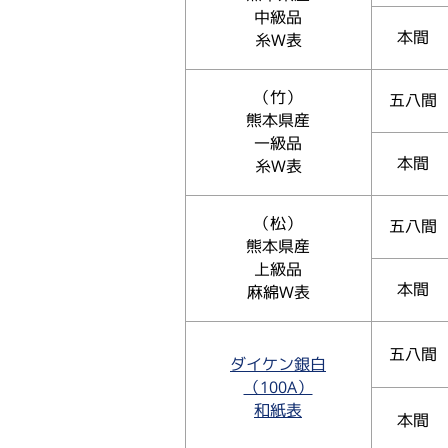
中級品
本間
糸W表
（竹）
五八間
熊本県産
一級品
本間
糸W表
（松）
五八間
熊本県産
上級品
本間
麻綿W表
五八間
ダイケン銀白
（100A）
和紙表
本間